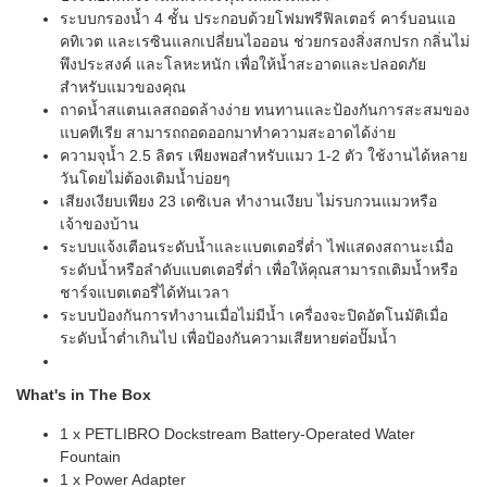
ระบบกรองน้ำ 4 ชั้น ประกอบด้วยโฟมพรีฟิลเตอร์ คาร์บอนแอ
คทิเวต และเรซินแลกเปลี่ยนไอออน ช่วยกรองสิ่งสกปรก กลิ่นไม่
พึงประสงค์ และโลหะหนัก เพื่อให้น้ำสะอาดและปลอดภัย
สำหรับแมวของคุณ
ถาดน้ำสแตนเลสถอดล้างง่าย ทนทานและป้องกันการสะสมของ
แบคทีเรีย สามารถถอดออกมาทำความสะอาดได้ง่าย
ความจุน้ำ 2.5 ลิตร เพียงพอสำหรับแมว 1-2 ตัว ใช้งานได้หลาย
วันโดยไม่ต้องเติมน้ำบ่อยๆ
เสียงเงียบเพียง 23 เดซิเบล ทำงานเงียบ ไม่รบกวนแมวหรือ
เจ้าของบ้าน
ระบบแจ้งเตือนระดับน้ำและแบตเตอรี่ต่ำ ไฟแสดงสถานะเมื่อ
ระดับน้ำหรือลำดับแบตเตอรี่ต่ำ เพื่อให้คุณสามารถเติมน้ำหรือ
ชาร์จแบตเตอรี่ได้ทันเวลา
ระบบป้องกันการทำงานเมื่อไม่มีน้ำ เครื่องจะปิดอัตโนมัติเมื่อ
ระดับน้ำต่ำเกินไป เพื่อป้องกันความเสียหายต่อปั๊มน้ำ
What's in The Box
1 x PETLIBRO Dockstream Battery-Operated Water
Fountain
1 x Power Adapter