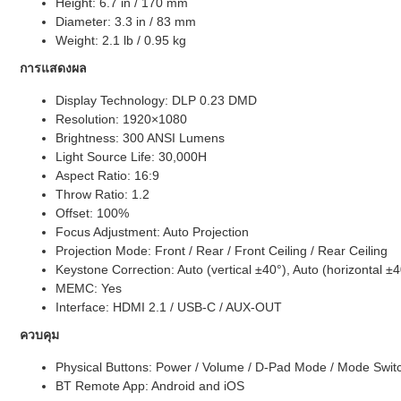
Height: 6.7 in / 170 mm
Diameter: 3.3 in / 83 mm
Weight: 2.1 lb / 0.95 kg
การแสดงผล
Display Technology: DLP 0.23 DMD
Resolution: 1920×1080
Brightness: 300 ANSI Lumens
Light Source Life: 30,000H
Aspect Ratio: 16:9
Throw Ratio: 1.2
Offset: 100%
Focus Adjustment: Auto Projection
Projection Mode: Front / Rear / Front Ceiling / Rear Ceiling
Keystone Correction: Auto (vertical ±40°), Auto (horizontal ±4
MEMC: Yes
Interface: HDMI 2.1 / USB-C / AUX-OUT
ควบคุม
Physical Buttons: Power / Volume / D-Pad Mode / Mode Switc
BT Remote App: Android and iOS