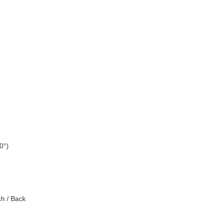
0°)
h / Back